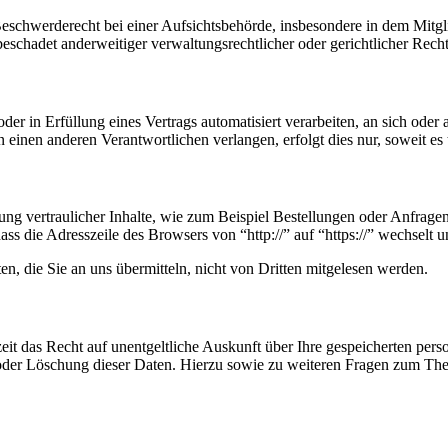
chwerderecht bei einer Aufsichtsbehörde, insbesondere in dem Mitglied
schadet anderweitiger verwaltungsrechtlicher oder gerichtlicher Recht
der in Erfüllung eines Vertrags automatisiert verarbeiten, an sich ode
 einen anderen Verantwortlichen verlangen, erfolgt dies nur, soweit es 
ng vertraulicher Inhalte, wie zum Beispiel Bestellungen oder Anfragen
ass die Adresszeile des Browsers von “http://” auf “https://” wechselt
n, die Sie an uns übermitteln, nicht von Dritten mitgelesen werden.
eit das Recht auf unentgeltliche Auskunft über Ihre gespeicherten p
 oder Löschung dieser Daten. Hierzu sowie zu weiteren Fragen zum The