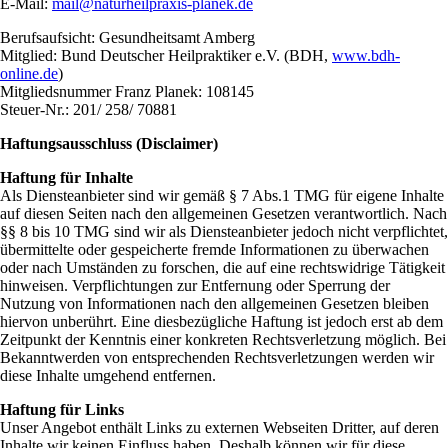
E-Mail:
mail@naturheilpraxis-planek.de
Berufsaufsicht: Gesundheitsamt Amberg
Mitglied: Bund Deutscher Heilpraktiker e.V. (BDH,
www.bdh-
online.de
)
Mitgliedsnummer Franz Planek: 108145
Steuer-Nr.: 201/ 258/ 70881
Haftungsausschluss (Disclaimer)
Haftung für Inhalte
Als Diensteanbieter sind wir gemäß § 7 Abs.1 TMG für eigene Inhalte
auf diesen Seiten nach den allgemeinen Gesetzen verantwortlich. Nach
§§ 8 bis 10 TMG sind wir als Diensteanbieter jedoch nicht verpflichtet,
übermittelte oder gespeicherte fremde Informationen zu überwachen
oder nach Umständen zu forschen, die auf eine rechtswidrige Tätigkeit
hinweisen. Verpflichtungen zur Entfernung oder Sperrung der
Nutzung von Informationen nach den allgemeinen Gesetzen bleiben
hiervon unberührt. Eine diesbezügliche Haftung ist jedoch erst ab dem
Zeitpunkt der Kenntnis einer konkreten Rechtsverletzung möglich. Bei
Bekanntwerden von entsprechenden Rechtsverletzungen werden wir
diese Inhalte umgehend entfernen.
Haftung für Links
Unser Angebot enthält Links zu externen Webseiten Dritter, auf deren
Inhalte wir keinen Einfluss haben. Deshalb können wir für diese