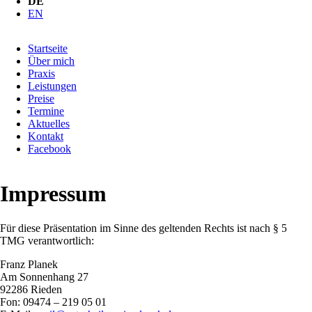
DE
EN
Navigation
Startseite
überspringen
Über mich
Praxis
Leistungen
Preise
Termine
Aktuelles
Kontakt
Facebook
Impressum
Für diese Präsentation im Sinne des geltenden Rechts ist nach § 5
TMG verantwortlich:
Franz Planek
Am Sonnenhang 27
92286 Rieden
Fon: 09474 – 219 05 01